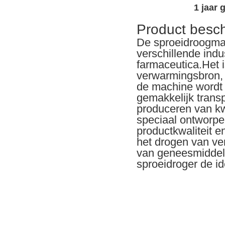
1 jaar 
Product beschr
De sproeidroogmac
verschillende ind
farmaceutica.Het 
verwarmingsbron, w
de machine wordt g
gemakkelijk transp
produceren van kw
speciaal ontworpe
productkwaliteit 
het drogen van ver
van geneesmiddele
sproeidroger de i