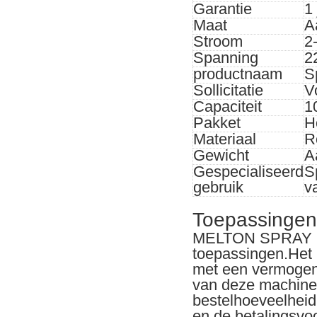
Garantie
1 
Maat
A
Stroom
2
Spanning
2
productnaam
S
Sollicitatie
V
Capaciteit
1
Pakket
H
Materiaal
R
Gewicht
A
Gespecialiseerd
S
gebruik
v
Toepassingen
MELTON SPRAY DRY
toepassingen.Het i
met een vermogen 
van deze machine 
bestelhoeveelheid 
en de betalingsvo