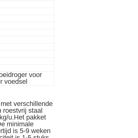
oeidroger voor
r voedsel
et verschillende
roestvrij staal
kg/u.Het pakket
De minimale
tijd is 5-9 weken
teit is 1-5 stuks