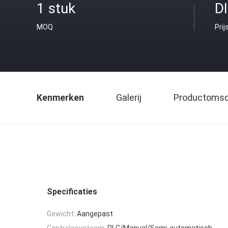
1 stuk
D
MOQ
Prij
Kenmerken
Galerij
Productomsch
Specificaties
Gewicht:
Aangepast
Controlesysteem:
PLC/Manual/Semi-automatisch