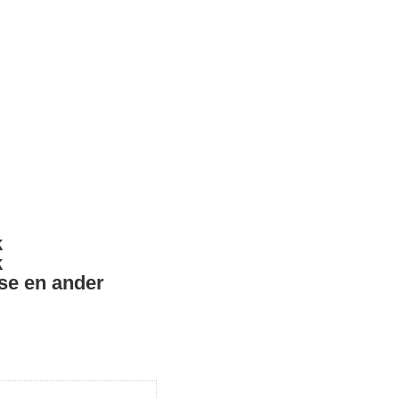
k
k
se en ander