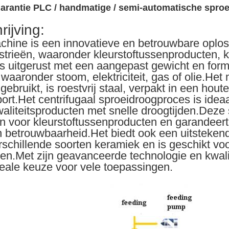
garantie PLC / handmatige / semi-automatische spro
ijving:
hine is een innovatieve en betrouwbare oplos
ustrieën, waaronder kleurstoftussenproducten, 
is uitgerust met een aangepast gewicht en for
aaronder stoom, elektriciteit, gas of olie.Het 
ebruikt, is roestvrij staal, verpakt in een houte
ort.Het centrifugaal sproeidroogproces is ideaa
aliteitsproducten met snelle droogtijden.Deze 
n voor kleurstoftussenproducten en garandeert
en betrouwbaarheid.Het biedt ook een uitsteken
schillende soorten keramiek en is geschikt voo
n.Met zijn geavanceerde technologie en kwalit
deale keuze voor vele toepassingen.