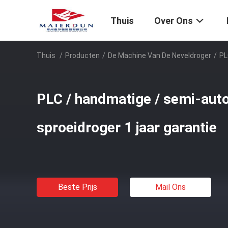
Thuis
Over Ons
Thuis
/
Producten
/
De Machine Van De Neveldroger
/
PL
PLC / handmatige / semi-aut
sproeidroger 1 jaar garantie
Beste Prijs
Mail Ons