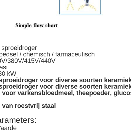
 sproeidroger
oedsel / chemisch / farmaceutisch
0V/380V/415V/440V
ast
30 kW
 sproeidroger voor diverse soorten keramie
 sproeidroger voor diverse soorten keramie
 voor varkensbloedmeel, theepoeder, gluco
van roestvrij staal
arameters:
aarde