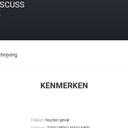
ISCUSS
s
rijving
KENMERKEN
Pakket:
houten geval
Voltage:
220V/380V/415V/440V