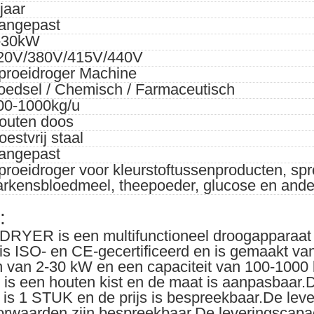
jaar
angepast
-30kW
20V/380V/415V/440V
proeidroger Machine
oedsel / Chemisch / Farmaceutisch
00-1000kg/u
outen doos
oestvrij staal
angepast
proeidroger voor kleurstoftussenproducten, spr
arkensbloedmeel, theepoeder, glucose en ande
:
ER is een multifunctioneel droogapparaat m
s ISO- en CE-gecertificeerd en is gemaakt van 
van 2-30 kW en een capaciteit van 100-1000 
is een houten kist en de maat is aanpasbaar.
is 1 STUK en de prijs is bespreekbaar.De lever
orwaarden zijn bespreekbaar.De leveringscapaci