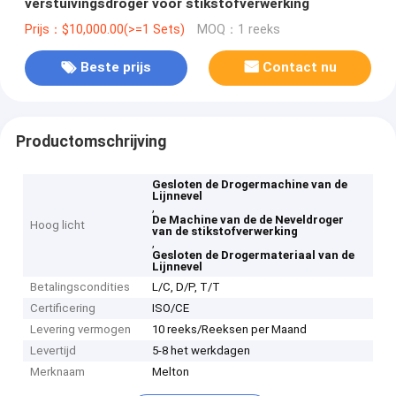
verstuivingsdroger voor stikstofverwerking
Prijs：$10,000.00(>=1 Sets)
MOQ：1 reeks
Beste prijs
Contact nu
Productomschrijving
Gesloten de Drogermachine van de
Lijnnevel
,
De Machine van de de Neveldroger
Hoog licht
van de stikstofverwerking
,
Gesloten de Drogermateriaal van de
Lijnnevel
Betalingscondities
L/C, D/P, T/T
Certificering
ISO/CE
Levering vermogen
10 reeks/Reeksen per Maand
Levertijd
5-8 het werkdagen
Merknaam
Melton