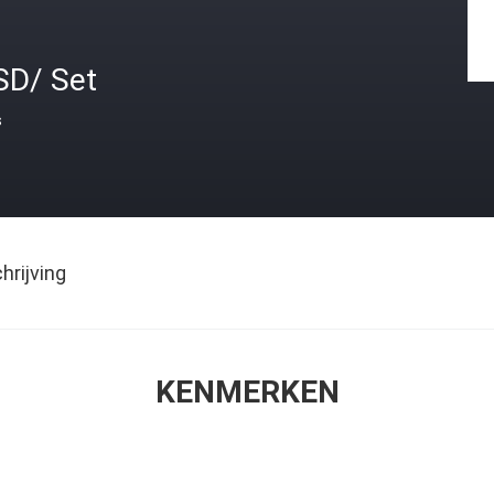
SD/ Set
s
rijving
KENMERKEN