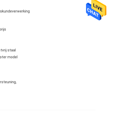
eskundeverwerking
rijs
vrij staal
roter model
rsteuning,