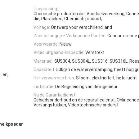
Toepassing:
Chemische producten die, Voedselverwerking, Gene
die, Plastieken, Chemisch product,
Voltage:
Ontwerp voor verschillend land
Zeer belangrijke Verkopende Punten:
Concurrerende p
Voorwaarde:
Nieuw
Video uitgaand-inspectie:
Verstrekt
Materiaal:
SUS304, SUS304L, SUS316, SUS316L, Roest
Capaciteit:
50kg/h de waterverdamping, heeft nog g
, en,
Het verwarmen bron:
Stoom, elektriciteit, hete lucht
Installatie:
De Begeleiding van de ingenieur
Na de Garantiedienst:
Gebiedsonderhoud en de reparatiedienst, Onlineonde
Vervangstukken, Videotechnische onderst
 melkpoeder