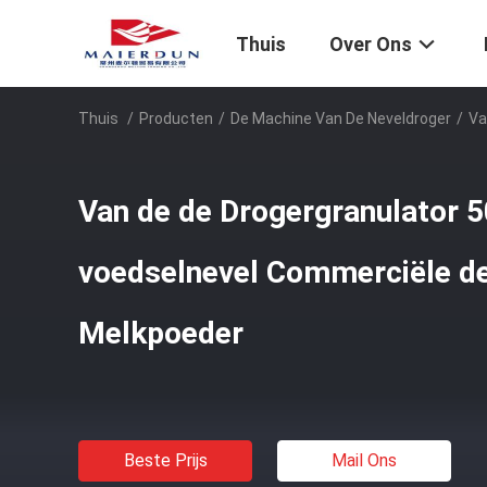
Thuis
Over Ons
Thuis
/
Producten
/
De Machine Van De Neveldroger
/
Va
Van de de Drogergranulator 
voedselnevel Commerciële de
Melkpoeder
Beste Prijs
Mail Ons