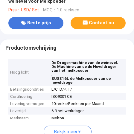
weinevel voor Melkpoeder
Prijs：USD/ Set
MOQ：1.0 reeksen
Beste prijs
Contact nu
Productomschrijving
,
De Drogermachine van de weinevel
De Machine van de de Neveldroger
van het melkpoeder
Hoog licht
,
SUS316L de Melkpoeder van de
neveldroger
Betalingscondities
L/C, D/P, T/T
Certificering
ISO9001 CE
Levering vermogen
10 reeks/Reeksen per Maand
Levertijd
6-9 het werkdagen
Merknaam
Melton
Bekijk meer