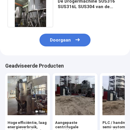
De Drogermachine SUS316
SUS316L SUS304 van de
weinevel voor Melkpoeder
Doorgaan
Geadviseerde Producten
Hoge efficiëntie, laag
Aangepaste
PLC / handmat
energieverbruik,
centrifugale
semi-automat