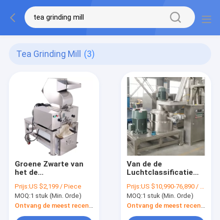
Tea Grinding Mill
(3)
Groene Zwarte van
Van de de
het de
Luchtclassificatie
Machine1500kg/h
van de
Prijs:
US $2,199 / Piece
Prijs:
US $10,990-76,890 / Piece
Theeblad van de
poederdeklaag de
MOQ:
1 stuk (Min. Orde)
MOQ:
1 stuk (Min. Orde)
Thee Malende Molen
Molen 250MPA-
de
300MPA 1
Ontvang de meest recente Prijs
Ontvang de meest recente Prijs
Maalmachinemachine
Jaarwaarborg