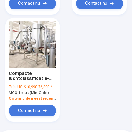
Contact nu
Contact nu
Compacte
luchtclassificatie-
molenmachine voor
Prijs:
US $10,990-76,890 / Piece
farmaceutica /
MOQ:
1 stuk (Min. Orde)
voedsel /
chemicaliën
Ontvang de meest recente Prijs
Contact nu