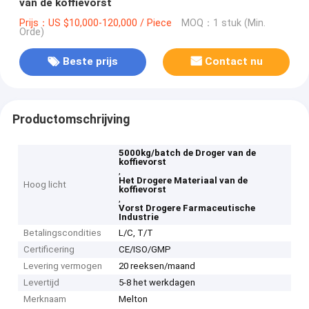
van de koffievorst
Prijs：US $10,000-120,000 / Piece
MOQ：1 stuk (Min.
Orde)
Beste prijs
Contact nu
Productomschrijving
5000kg/batch de Droger van de
koffievorst
,
Het Drogere Materiaal van de
Hoog licht
koffievorst
,
Vorst Drogere Farmaceutische
Industrie
Betalingscondities
L/C, T/T
Certificering
CE/ISO/GMP
Levering vermogen
20 reeksen/maand
Levertijd
5-8 het werkdagen
Merknaam
Melton