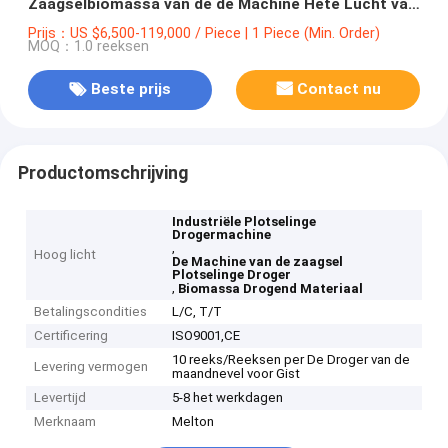
Zaagselbiomassa van de de Machine Hete Lucht van
XSG Houten Drogende Materiaal
Prijs：US $6,500-119,000 / Piece | 1 Piece (Min. Order)
MOQ：1.0 reeksen
Beste prijs
Contact nu
Productomschrijving
Industriële Plotselinge
Drogermachine
,
Hoog licht
De Machine van de zaagsel
Plotselinge Droger
,
Biomassa Drogend Materiaal
Betalingscondities
L/C, T/T
Certificering
ISO9001,CE
10 reeks/Reeksen per De Droger van de
Levering vermogen
maandnevel voor Gist
Levertijd
5-8 het werkdagen
Merknaam
Melton