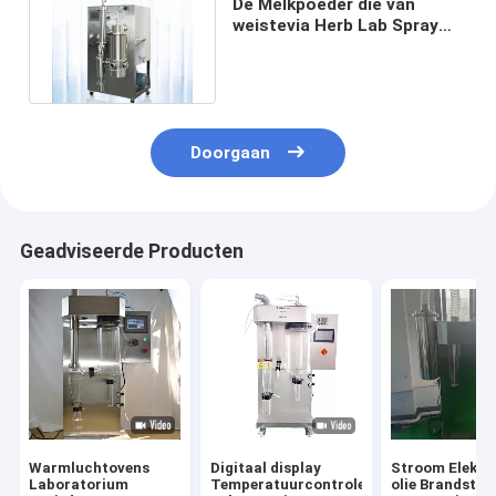
De Melkpoeder die van
weistevia Herb Lab Spray
Dryer 2L 5L 10L Machine
maken
Doorgaan
Geadviseerde Producten
Warmluchtovens
Digitaal display
Stroom Elektr
Laboratorium
Temperatuurcontrole
olie Brandstof