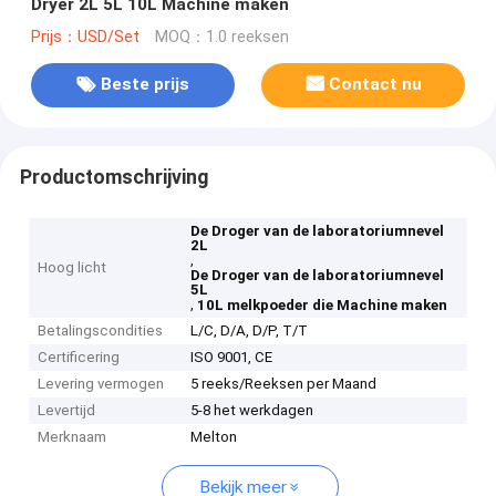
Dryer 2L 5L 10L Machine maken
Prijs：USD/Set
MOQ：1.0 reeksen
Beste prijs
Contact nu
Productomschrijving
De Droger van de laboratoriumnevel
2L
,
Hoog licht
De Droger van de laboratoriumnevel
5L
,
10L melkpoeder die Machine maken
Betalingscondities
L/C, D/A, D/P, T/T
Certificering
ISO 9001, CE
Levering vermogen
5 reeks/Reeksen per Maand
Levertijd
5-8 het werkdagen
Merknaam
Melton
Bekijk meer