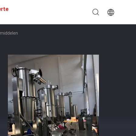
erte
smiddelen