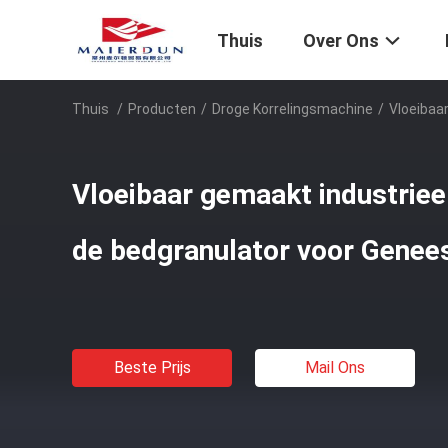
Thuis
Over Ons
Thuis
/
Producten
/
Droge Korrelingsmachine
/
Vloeibaa
Vloeibaar gemaakt industriee
de bedgranulator voor Genee
Beste Prijs
Mail Ons