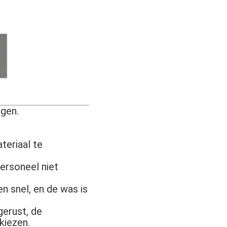
egen.
teriaal te
personeel niet
en snel, en de was is
erust, de
kiezen.