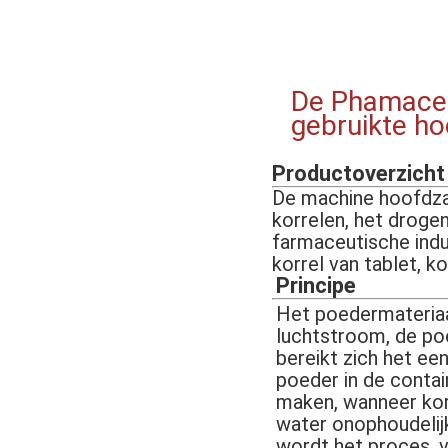
De Phamaceut
gebruikte ho
Productoverzicht
De machine hoofdzak
korrelen, het droge
farmaceutische indu
korrel van tablet, k
Principe
Het poedermateriaal
luchtstroom, de po
bereikt zich het ee
poeder in de contai
maken, wanneer kor
water onophoudelijk
wordt het proces, v