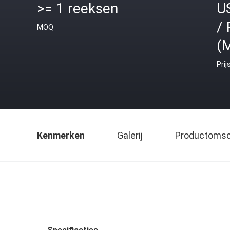
>= 1 reeksen
U
/ 
MOQ
(M
Prij
Kenmerken
Galerij
Productomsch