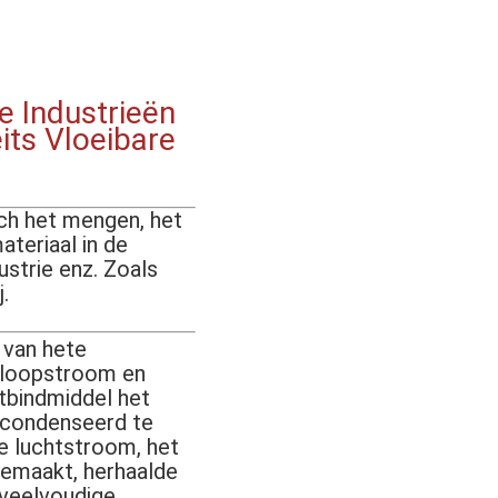
e Industrieën
its Vloeibare
ich het mengen, het
teriaal in de
strie enz. Zoals
.
van hete 
loopstroom en 
tbindmiddel het 
econdenseerd te 
 luchtstroom, het 
emaakt, herhaalde 
veelvoudige 