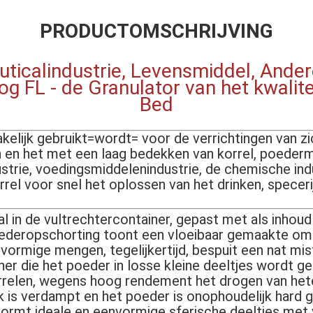
PRODUCTOMSCHRIJVING
icalindustrie, Levensmiddel, Ander
og FL - de Granulator van het kwalite
Bed
elijk gebruikt=wordt= voor de verrichtingen van z
n en het met een laag bedekken van korrel, poederma
strie, voedingsmiddelenindustrie, de chemische indu
orrel voor snel het oplossen van het drinken, specerij
 in de vultrechtercontainer, gepast met als inhoud 
ederopschorting toont een vloeibaar gemaakte om
nvormige mengen, tegelijkertijd, bespuit een nat mis
ner die het poeder in losse kleine deeltjes wordt g
relen, wegens hoog rendement het drogen van hete
 is verdampt en het poeder is onophoudelijk hard g
ormt ideale en eenvormige sferische deeltjes met 